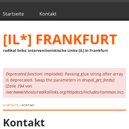
Direkt zum Inhalt
Startseite
Kontakt
Hauptmenü
[IL*] FRANKFURT
radikal links: interventionistische Linke [iL] in Frankfurt
Deprecated function
: implode(): Passing glue string after array
Fehlermeldung
is deprecated. Swap the parameters in
drupal_get_feeds()
(Zeile
394
von
/var/www/vhosts/radikallinks.org/httpdocs/includes/common.inc
).
STARTSEITE
/ KONTAKT
Kontakt