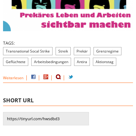
TAGS:
Transnational Socal Strike
Streik
Prekär
Grenzregime
Geflüchtete
Arbeitsbedingungen
Antira
Aktionstag
Weiterlesen
SHORT URL