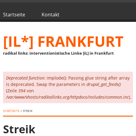
Direkt zum Inhalt
Startseite
Kontakt
Hauptmenü
[IL*] FRANKFURT
radikal links: interventionistische Linke [iL] in Frankfurt
Deprecated function
: implode(): Passing glue string after array
Fehlermeldung
is deprecated. Swap the parameters in
drupal_get_feeds()
(Zeile
394
von
/var/www/vhosts/radikallinks.org/httpdocs/includes/common.inc
).
STARTSEITE
/ STREIK
Streik