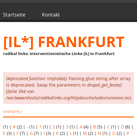
Direkt zum Inhalt
Startseite
Kontakt
Hauptmenü
[IL*] FRANKFURT
radikal links: interventionistische Linke [iL] in Frankfurt
Deprecated function
: implode(): Passing glue string after array
Fehlermeldung
is deprecated. Swap the parameters in
drupal_get_feeds()
(Zeile
394
von
/var/www/vhosts/radikallinks.org/httpdocs/includes/common.inc
).
STARTSEITE
/
(1)
|
#
(2)
|
-
(1)
|
1
(1)
|
2
(1)
|
3
(1)
|
A
(4)
|
B
(5)
|
C
(1)
|
D
(8)
|
E
(3)
|
F
(7)
|
G
(7)
|
I
(3)
|
K
(2)
|
L
(1)
|
M
(2)
|
N
(1)
|
O
(2)
|
P