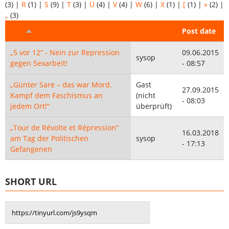
(3)
|
R
(1)
|
S
(9)
|
T
(3)
|
Ü
(4)
|
V
(4)
|
W
(6)
|
X
(1)
|
[
(1)
|
»
(2)
|
„
(3)
Titel
Autor
Post date
„5 vor 12“ - Nein zur Repression
09.06.2015
sysop
gegen Sexarbeit!
- 08:57
„Günter Sare – das war Mord.
Gast
27.09.2015
Kampf dem Faschismus an
(nicht
- 08:03
jedem Ort!“
überprüft)
„Tour de Révolte et Répression“
16.03.2018
am Tag der Politischen
sysop
- 17:13
Gefangenen
SHORT URL