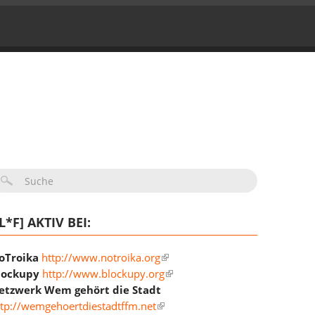
UCHFORMULAR
IL*F] AKTIV BEI:
oTroika
http://www.notroika.org
lockupy
http://www.blockupy.org
etzwerk Wem gehört die Stadt
ttp://wemgehoertdiestadtffm.net