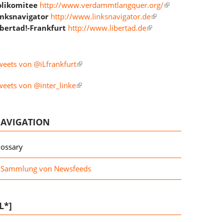
olikomitee
http://www.verdammtlangquer.org/
inksnavigator
http://www.linksnavigator.de
ibertad!-Frankfurt
http://www.libertad.de
weets von @iLfrankfurt
weets von @inter_linke
AVIGATION
lossary
Sammlung von Newsfeeds
IL*]