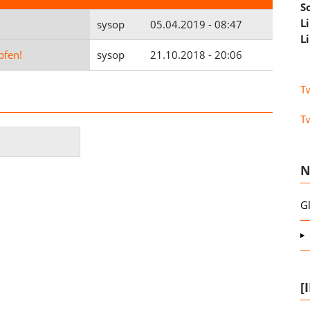
S
L
sysop
05.04.2019 - 08:47
L
pfen!
sysop
21.10.2018 - 20:06
T
T
N
G
[