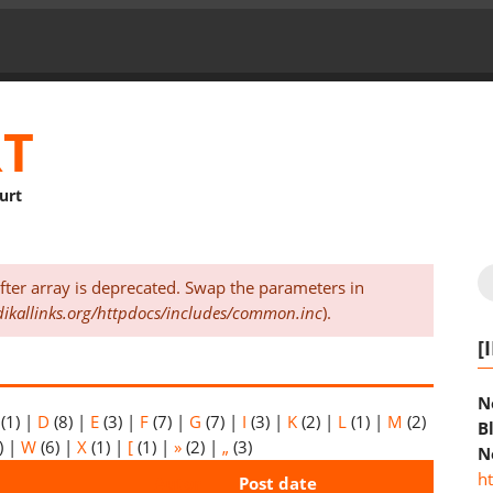
RT
furt
S
 after array is deprecated. Swap the parameters in
ikallinks.org/httpdocs/includes/common.inc
).
[
N
(1)
|
D
(8)
|
E
(3)
|
F
(7)
|
G
(7)
|
I
(3)
|
K
(2)
|
L
(1)
|
M
(2)
B
)
|
W
(6)
|
X
(1)
|
[
(1)
|
»
(2)
|
„
(3)
N
h
Autor
Post date