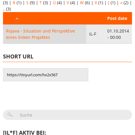
(3)
|
R
(1)
|
S
(9)
|
T
(3)
|
Ü
(4)
|
V
(4)
|
W
(6)
|
X
(1)
|
[
(1)
|
»
(2)
|
„
(3)
Titel
Autor
Post date
Rojava - Situation und Perspektive
01.10.2014
iL-F
eines linken Projektes
- 00:00
SHORT URL
SUCHFORMULAR
[IL*F] AKTIV BEI: