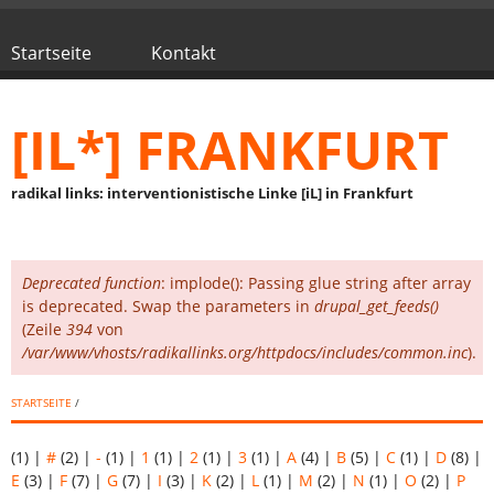
Direkt zum Inhalt
Startseite
Kontakt
Hauptmenü
[IL*] FRANKFURT
radikal links: interventionistische Linke [iL] in Frankfurt
Deprecated function
: implode(): Passing glue string after array
Fehlermeldung
is deprecated. Swap the parameters in
drupal_get_feeds()
(Zeile
394
von
/var/www/vhosts/radikallinks.org/httpdocs/includes/common.inc
).
STARTSEITE
/
(1)
|
#
(2)
|
-
(1)
|
1
(1)
|
2
(1)
|
3
(1)
|
A
(4)
|
B
(5)
|
C
(1)
|
D
(8)
|
E
(3)
|
F
(7)
|
G
(7)
|
I
(3)
|
K
(2)
|
L
(1)
|
M
(2)
|
N
(1)
|
O
(2)
|
P